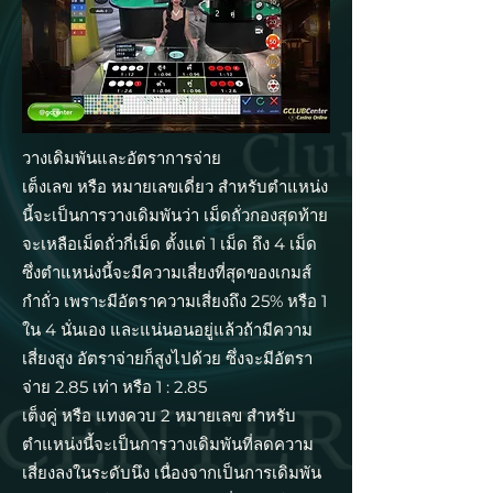
วางเดิมพันและอัตราการจ่าย
เต็งเลข หรือ หมายเลขเดี่ยว สำหรับตำแหน่ง
นี้จะเป็นการวางเดิมพันว่า เม็ดถั่วกองสุดท้าย
จะเหลือเม็ดถั่วกี่เม็ด ตั้งแต่ 1 เม็ด ถึง 4 เม็ด
ซึ่งตำแหน่งนี้จะมีความเสี่ยงที่สุดของเกมส์
กำถั่ว เพราะมีอัตราความเสี่ยงถึง 25% หรือ 1
ใน 4 นั่นเอง และแน่นอนอยู่แล้วถ้ามีความ
เสี่ยงสูง อัตราจ่ายก็สูงไปด้วย ซึ่งจะมีอัตรา
จ่าย 2.85 เท่า หรือ 1 : 2.85
เต็งคู่ หรือ แทงควบ 2 หมายเลข สำหรับ
ตำแหน่งนี้จะเป็นการวางเดิมพันที่ลดความ
เสี่ยงลงในระดับนึง เนื่องจากเป็นการเดิมพัน