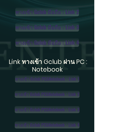
ทางเข้า Gclub มือถือ : Link 2
ทางเข้า Gclub มือถือ : Link 3
ทางเข้า Gclub มือถือ : Link 4
Link ทางเข้า Gclub ผ่าน PC :
Notebook
ทางเข้า Gclub PC&Notebook : Link 1
ทางเข้า Gclub PC&Notebook : Link 2
ทางเข้า Gclub PC&Notebook : Link 3
ทางเข้า Gclub PC&Notebook : Link 4