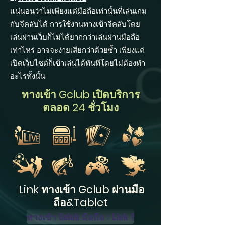
แน่นอนว่าไม่เพียงแต่มือถือเท่านั้นที่เล่นเกม
กับจีคลับได้ การใช้งานทางเข้าจีคลับโดย
เล่นผ่านเว็บก็ไม่ได้ยากกว่าเล่นผ่านมือถือ
เท่าไหร่ อาจจะง่ายเสียกว่าด้วยซ้ำ เพียงแค่
เปิดเว็บไซต์ก็เข้าเล่นได้ทันทีโดยไม่ต้องทำ
อะไรทั้งนั้น
ทางเข้า Gclub เปิดบริการ
ตลอด 24 ชั่วโมง
Link ทางเข้า Gclub ผ่านมือ
ถือ&Tablet
ทางเข้า Gclub มือถือ : Link 1