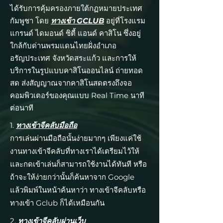
ได้รับการคุ้มครองภายใต้กฏหมายประเทศ
กัมพูชา โดย
ทางเข้า GCLUB
อยู่ที่โรงแรม
แกรนด์ ไดมอนด์ ซิตี้ แอนด์ คาสิโน ซึ่งอยู่
ใกล้กับด่านพรมแดนไทยฝั่งอำเภอ
อรัญประเทศ จังหวัดสระแก้ว และการให้
บริการในรูปแบบคาสิโนออนไลน์ ถ่ายทอด
สด ส่งสัญญาณจากคาสิโนสดตรงถึงจอ
คอมพิวเตอร์ของคุณแบบ Real Time นาที
ต่อนาที
1.
ทางเข้าจีคลับมือถือ
การเล่นผ่านมือถือนั้นง่ายมากๆ เพียงแค่ใช้
งานทางเข้าจีคลับที่ทางเราได้เตรียมไว้ให้
และกดเข้าเล่นก็สามารถใช้งานได้ทันที หรือ
ถ้าจะให้ง่ายกว่านั้นก็ค้นหาจาก Google
แล้วพิมพ์ในหน้าค้นหาว่า ทางเข้าจีคลับหรือ
ทางเข้า Gclub ก็ได้เหมือนกัน
2.
ทางเข้าจีคลับผ่านเว็บ