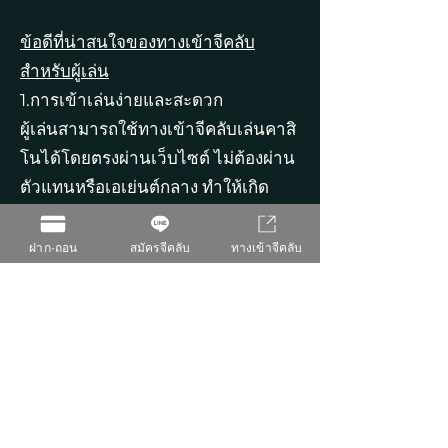
ข้อดีที่น่าสนใจของทางเข้าจีคลับ
สำหรับผู้เล่น
1.การเข้าเล่นง่ายและสะดวก
ผู้เล่นสามารถใช้ทางเข้าจีคลับเล่นคาสิ
โนได้โดยตรงผ่านเว็บไซต์ ไม่ต้องผ่าน
ตัวแทนหรือเอเย่นต์กลาง ทำให้เกิด
ความสะดวกสบายและรวดเร็วในการ
เริ่มเล่นเกมได้ทันที ไม่ต้องมีขั้นตอน
ฝาก-ถอน
สมัครจีคลับ
ทางเข้าจีคลับ
หรือกระบวนการฝากเงินหรือถอนเงินที่
ซับซ้อน
2.ความน่าเชื่อถือและปลอดภัย
เว็บไซต์จีคลับน่าเชื่อถือเพราะทำอย่าง
ถูกกฎหมาย เนื่องจากเว็บไม่ได้รองรับ
จากประเทศบ้านเรา แต่ตัวเว็บถูกจัดตั้ง