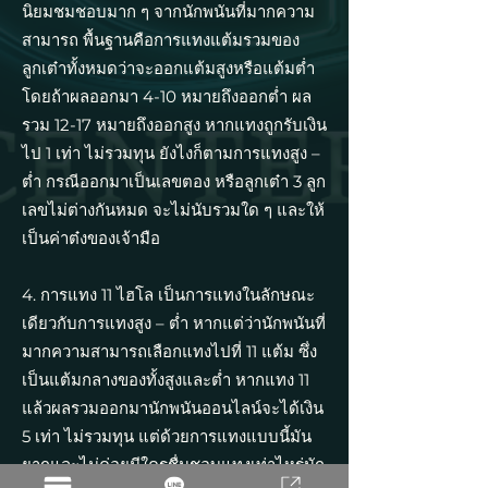
นิยมชมชอบมาก ๆ จากนักพนันที่มากความ
สามารถ พื้นฐานคือการแทงแต้มรวมของ
ลูกเต๋าทั้งหมดว่าจะออกแต้มสูงหรือแต้มต่ำ
โดยถ้าผลออกมา 4-10 หมายถึงออกต่ำ ผล
รวม 12-17 หมายถึงออกสูง หากแทงถูกรับเงิน
ไป 1 เท่า ไม่รวมทุน ยังไงก็ตามการแทงสูง –
ต่ำ กรณีออกมาเป็นเลขตอง หรือลูกเต๋า 3 ลูก
เลขไม่ต่างกันหมด จะไม่นับรวมใด ๆ และให้
เป็นค่าต๋งของเจ้ามือ
4. การแทง 11 ไฮโล เป็นการแทงในลักษณะ
เดียวกับการแทงสูง – ต่ำ หากแต่ว่านักพนันที่
มากความสามารถเลือกแทงไปที่ 11 แต้ม ซึ่ง
เป็นแต้มกลางของทั้งสูงและต่ำ หากแทง 11
แล้วผลรวมออกมานักพนันออนไลน์จะได้เงิน
5 เท่า ไม่รวมทุน แต่ด้วยการแทงแบบนี้มัน
ยากและไม่ค่อยมีใครชื่นชอบแทงเท่าไหร่นัก