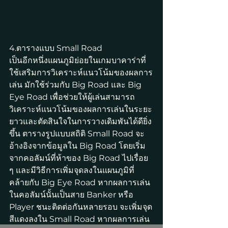
4.ตารางแบบ Small Road
เป็นอีกหนึ่งแผนภูมิย่อยในเกมบาคาร่าที่
ใช้เสริมการวิเคราะห์แนวโน้มของผลการ
เล่น มักใช้ร่วมกับ Big Road และ Big 
Eye Road เพื่อช่วยให้ผู้เล่นสามารถ
วิเคราะห์แนวโน้มของผลการเล่นในระยะ
ยาวและตัดสินใจในการวางเดิมพันได้ดียิ่ง
ขึ้น ตารางรูปแบบสถิติ Small Road จะ
อ้างอิงจากข้อมูลใน Big Road โดยเริ่ม
จากคอลัมน์ที่ห้าของ Big Road ไปเรื่อย 
ๆ และมีวิธีการเพิ่มจุดลงในแผนภูมิที่
คล้ายกับ Big Eye Road หากผลการเล่น
ในคอลัมน์นั้นเป็นสาย Banker หรือ 
Player ชนะติดต่อกันหลายรอบ จะเพิ่มจุด
สีแดงลงใน Small Road หากผลการเล่น