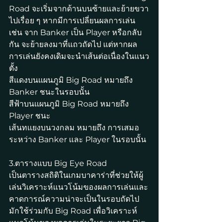
Road จะเริ่มจากด้านบนซ้ายและย้ายขวา
ไปเรื่อย ๆ หากมีการเปลี่ยนผลการเล่น 
เช่น จาก Banker เป็น Player หรือกลับ
กัน จะย้ายลงมาที่แถวถัดไป แต่หากผล
การเล่นยังคงเดิมจะนำเส้นต่อเนื่องในแนว
ตั้ง
สีแดงบนแผนภูมิ Big Road หมายถึง 
Banker ชนะในรอบนั้น 
สีฟ้าบนแผนภูมิ Big Road หมายถึง 
Player ชนะ 
เส้นทแยงบนวงกลม หมายถึง การเสมอ 
ระหว่าง Banker และ Player ในรอบนั้น
3.ตารางแบบ Big Eye Road
เป็นตารางสถิติในเกมบาคาร่าที่ช่วยให้ผู้
เล่นวิเคราะห์แนวโน้มของผลการเล่นและ
คาดการณ์ความน่าจะเป็นในรอบถัดไป 
มักใช้ร่วมกับ Big Road เพื่อวิเคราะห์